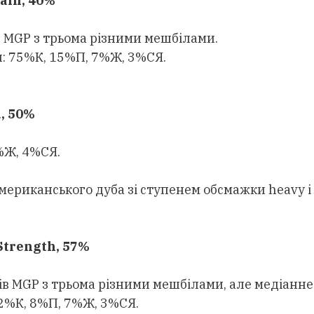
ain, 40%
 MGP з трьома різними мешбілами.
: 75%К, 15%П, 7%Ж, 3%СЯ.
, 50%
%Ж, 4%СЯ.
 американського дуба зі ступенем обсмажки heavy 
Strength, 57%
в MGP з трьома різними мешбілами, але медіанне
 82%К, 8%П, 7%Ж, 3%СЯ.