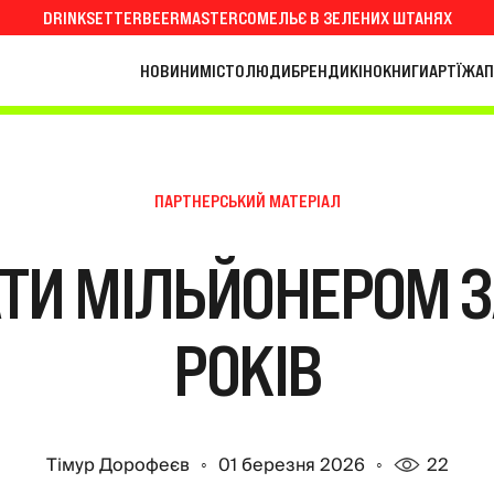
DRINKSETTER
BEERMASTER
СОМЕЛЬЄ В ЗЕЛЕНИХ ШТАНЯХ
НОВИНИ
МІСТО
ЛЮДИ
БРЕНДИ
КІНО
КНИГИ
АРТ
ЇЖА
П
ПАРТНЕРСЬКИЙ МАТЕРІАЛ
АТИ МІЛЬЙОНЕРОМ ЗА
РОКІВ
Тімур Дорофеєв
01 березня 2026
22