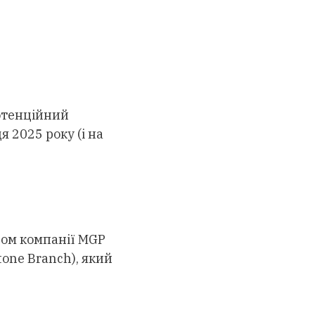
отенційний
я 2025 року (і на
дом компанії MGP
tone Branch), який