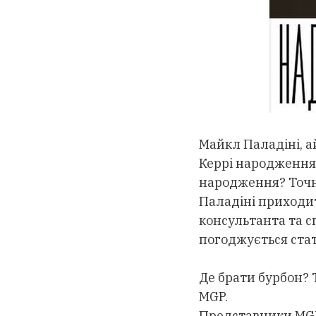
Майкл Паладіні, а
Керрі народження 
народження? Точно
Паладіні приходит
консультанта та с
погоджується ста
Де брати бурбон? Т
MGP.
Представники MGP