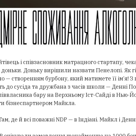
йтівець і співзасновник матрацного стартапу, чек
доньки. Доньку вирішили назвати Пенелопі. Як гі
 — створенням бурбону, який матимете її ім’я! З 
ь до сусіда та дружбана з часів школи — Денні По
піввласника бару на Верхньому Іст-Сайді в Нью-Йо
ти бізнеспартнером Майкла.
ам, де й всі поважні NDP — в Індіані. Майкл і Денн
 очікували замовлення щонайменше на 1000 боч