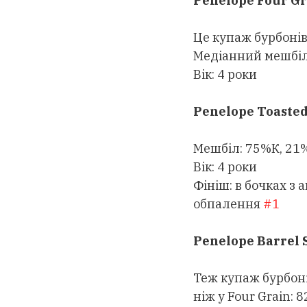
Penelope Four Gr
Це купаж бурбонів
Медіанний мешбіл
Вік: 4 роки
Penelope Toasted
Мешбіл: 75%К, 21
Вік: 4 роки
Фініш: в бочках з
обпалення
#1
Penelope Barrel 
Теж купаж бурбоні
ніж у Four Grain: