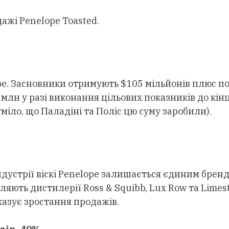
жі Penelope Toasted.
pe. Засновники отримують $105 мільйонів плюс п
 млн у разі виконання цільових показників до кінц
міло, що Паладіні та Поліс цю суму заробили).
ндустрії віскі Penelope залишається єдиним брен
бляють дистилерії Ross & Squibb, Lux Row та Limes
азує зростання продажів.