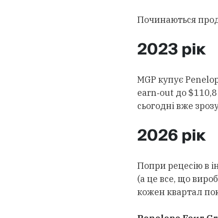
Починаються прода
2023 рік
MGP купує Penelo
earn‑out до $110,8
сьогодні вже зрозу
2026 рік
Попри рецесію в і
(а це все, що виро
кожен квартал пок