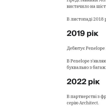
вистачило на шіст
В листопаді 2018 р
2019 рік
Дебютує Penelope B
В Penelope з’явля
буквально з бага
2022 рік
В партнерстві з ф
серію Architect.