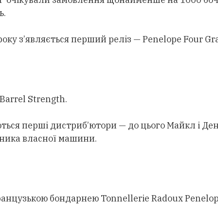
ь.
оку з’являється перший реліз — Penelope Four Gra
arrel Strength.
ються перші дистриб’ютори — до цього Майкл і Ден
жника власної машини.
ранцузькою бондарнею Tonnellerie Radoux Penelo