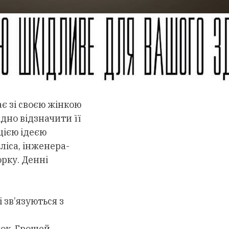
ає зі своєю жінкою
дно відзначити її
цією ідеєю
ліса, інженера-
рку. Денні
і зв’язуються з
ок. Грошей