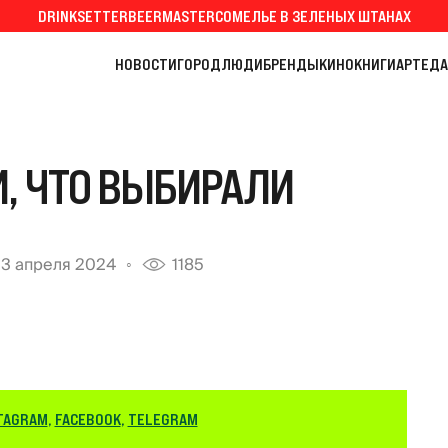
DRINKSETTER
BEERMASTER
СОМЕЛЬЕ В ЗЕЛЕНЫХ ШТАНАХ
НОВОСТИ
ГОРОД
ЛЮДИ
БРЕНДЫ
КИНО
КНИГИ
АРТ
ЕДА
, ЧТО ВЫБИРАЛИ
3 апреля 2024
1185
TAGRAM
,
FACEBOOK
,
TELEGRAM