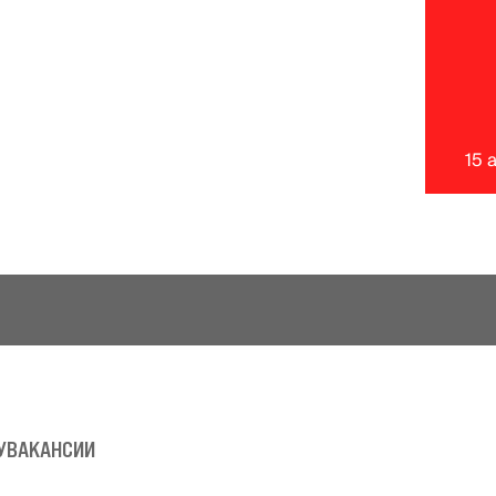
15 
У
ВАКАНСИИ