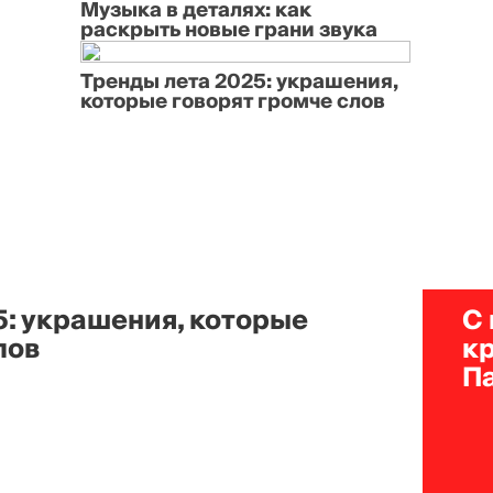
Музыка в деталях: как
раскрыть новые грани звука
Тренды лета 2025: украшения,
которые говорят громче слов
5: украшения, которые
С
лов
к
П